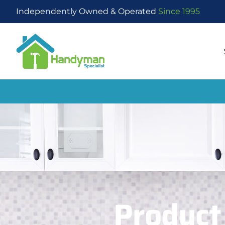
Independently Owned & Operated
Since 1995
Product