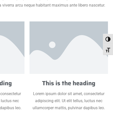
lla viverra arcu neque habitant maximus ante libero nascetur.
Togg
Toggl
ading
This is the heading
 consectetur
Lorem ipsum dolor sit amet, consectetur
s, luctus nec
adipiscing elit. Ut elit tellus, luctus nec
 dapibus leo.
ullamcorper mattis, pulvinar dapibus leo.