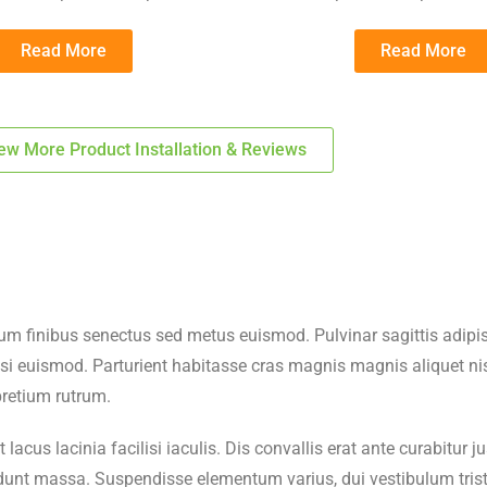
Read More
Read More
ew More Product Installation & Reviews
um finibus senectus sed metus euismod. Pulvinar sagittis adipis
i euismod. Parturient habitasse cras magnis magnis aliquet nis
pretium rutrum.
t lacus lacinia facilisi iaculis. Dis convallis erat ante curabitu
unt massa. Suspendisse elementum varius, dui vestibulum tristiqu