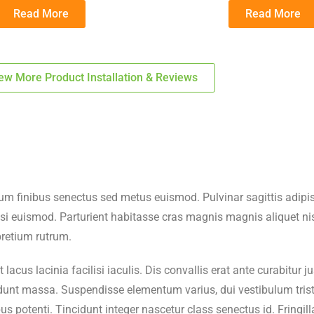
Read More
Read More
ew More Product Installation & Reviews
um finibus senectus sed metus euismod. Pulvinar sagittis adipis
i euismod. Parturient habitasse cras magnis magnis aliquet nis
pretium rutrum.
t lacus lacinia facilisi iaculis. Dis convallis erat ante curabitu
unt massa. Suspendisse elementum varius, dui vestibulum tristiqu
ibus potenti. Tincidunt integer nascetur class senectus id. Fringi