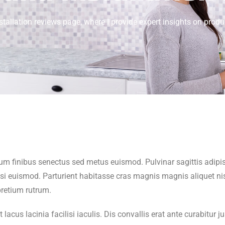
allation reviews page, where I provide expert insights on produc
um finibus senectus sed metus euismod. Pulvinar sagittis adipis
i euismod. Parturient habitasse cras magnis magnis aliquet nis
pretium rutrum.
t lacus lacinia facilisi iaculis. Dis convallis erat ante curabitu