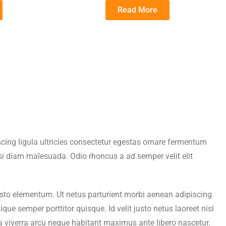
Read More
cing ligula ultricies consectetur egestas ornare fermentum
i diam malesuada. Odio rhoncus a ad semper velit elit
r justo elementum. Ut netus parturient morbi aenean adipiscing
e semper porttitor quisque. Id velit justo netus laoreet nisl
lla viverra arcu neque habitant maximus ante libero nascetur.