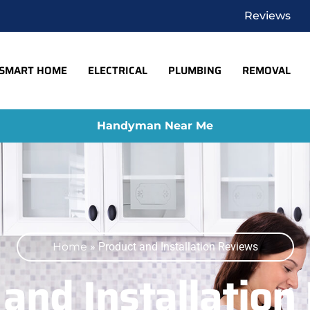
Reviews
SMART HOME
ELECTRICAL
PLUMBING
REMOVAL
Handyman Near Me
Home
»
Product and Installation Reviews
 and Installation