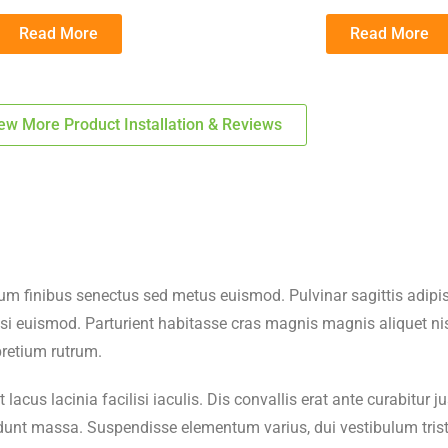
Read More
Read More
ew More Product Installation & Reviews
um finibus senectus sed metus euismod. Pulvinar sagittis adipis
i euismod. Parturient habitasse cras magnis magnis aliquet nis
pretium rutrum.
t lacus lacinia facilisi iaculis. Dis convallis erat ante curabitu
unt massa. Suspendisse elementum varius, dui vestibulum tristiqu