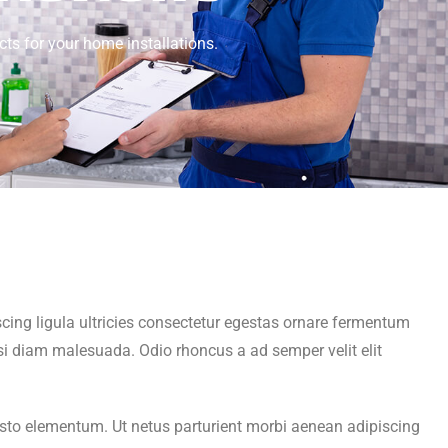
ts for your home installations.
cing ligula ultricies consectetur egestas ornare fermentum
i diam malesuada. Odio rhoncus a ad semper velit elit
r justo elementum. Ut netus parturient morbi aenean adipiscing